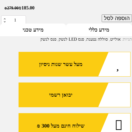
₪
185.00
₪
279.00
הוספה לסל
כמות
של
מידע כללי
מידע טכני
פנס
תגיות:
אולייט
,
סוללה נטענת
,
פנס LED לנשק
,
פנס לנשק
LED
לבן
קומפקטי
מעל עשר שנות ניסיון
לאקדח
בעל
סוללה
הנטענת
יבואן רשמי
מגנטית
(
Olight
Baldr
RL
שילוח חינם מעל 300 ₪
MINI)