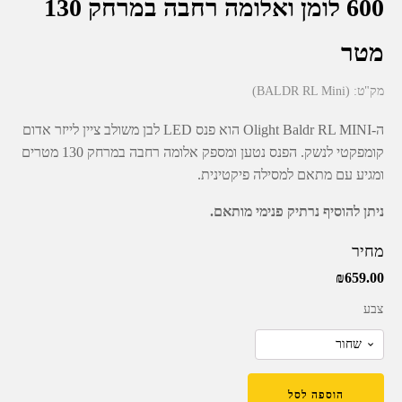
600 לומן ואלומה רחבה במרחק 130
מטר
מק"ט:
(BALDR RL Mini)
ה-Olight Baldr RL MINI הוא פנס LED לבן משולב ציין לייזר אדום
קומפקטי לנשק. הפנס נטען ומספק אלומה רחבה במרחק 130 מטרים
ומגיע עם מתאם למסילה פיקטינית.
ניתן להוסיף נרתיק פנימי מותאם.
מחיר
₪
659.00
צבע
הוספה לסל