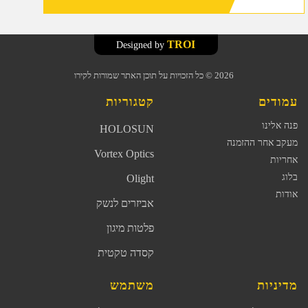
-
וציין
TROI
Designed by
לייזר
אדום,
2026
© כל הזכויות על תוכן האתר שמורות לקירו
600
עמודים
קטגוריות
לומן
ואלומה
פנה אלינו
HOLOSUN
רחבה
מעקב אחר ההזמנה
Vortex Optics
במרחק
אחריות
130
בלוג
Olight
מטר
אודות
אביזרים לנשק
פלטות מיגון
קסדה טקטית
מדיניות
משתמש