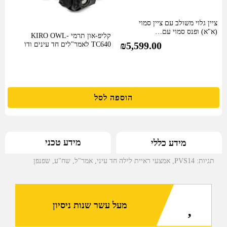
ציין גלוי משולב עם ציין סמוי
(א"א) ופנס סמוי עם…
קליפ-און תרמי KIRO OWL-
₪
5,599.00
TC640 לאמר"לים חד עינים ודו
עינים
הוספה לסל
מידע טכני
מידע כללי
תגיות:
PVS14
,
אמצעי ראיית לילה חד עיני
,
אמר"ל
,
שח"ע
,
שפנפן
מעל עשר שנות ניסיון