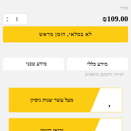
מחיר
₪
109.00
כמות
של
לא במלאי, הזמן מראש
מתאם
צינה
לכוונת
השלכה
מידע טכני
מידע כללי
VORTEX
RAZOR
תגיות:
וורטקס
,
מתאמים
לאקדח
BERETTA
92
מעל עשר שנות ניסיון
יבואן רשמי