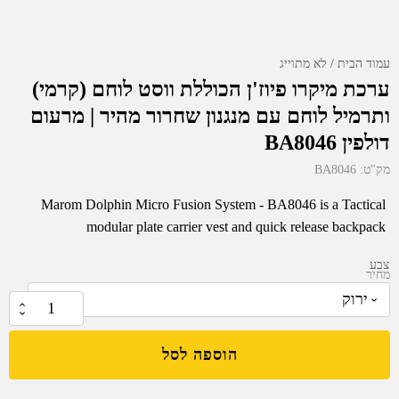
עמוד הבית
לא מתוייג
ערכת מיקרו פיוז'ן הכוללת ווסט לוחם (קרמי)
ותרמיל לוחם עם מנגנון שחרור מהיר | מרעום
דולפין BA8046
מק"ט:
BA8046
Marom Dolphin Micro Fusion System - BA8046 is a Tactical
modular plate carrier vest and quick release backpack
צבע
מחיר
₪
0.00
כמות
של
הוספה לסל
ערכת
מיקרו
פיוז'ן