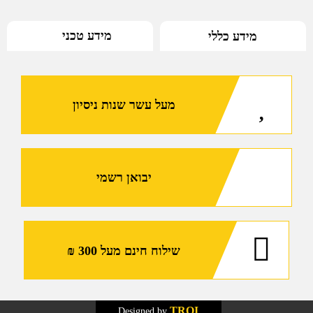
הכוללת
מידע טכני
מידע כללי
ווסט
לוחם
(קרמי)
ותרמיל
מעל עשר שנות ניסיון
לוחם
עם
מנגנון
שחרור
מהיר
יבואן רשמי
|
מרעום
דולפין
BA8046
שילוח חינם מעל 300 ₪
TROI
Designed by