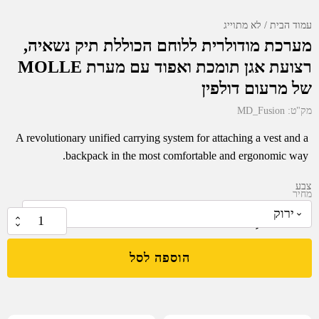
עמוד הבית
לא מתוייג
מערכת מודולרית ללוחם הכוללת תיק נשאיה,
רצועת אגן תומכת ואפוד עם מערת MOLLE
של מרעום דולפין
מק"ט:
MD_Fusion
A revolutionary unified carrying system for attaching a vest and a
backpack in the most comfortable and ergonomic way.
צבע
מחיר
₪
10,239.95
כמות
של
הוספה לסל
מערכת
מודולרית
ללוחם
הכוללת