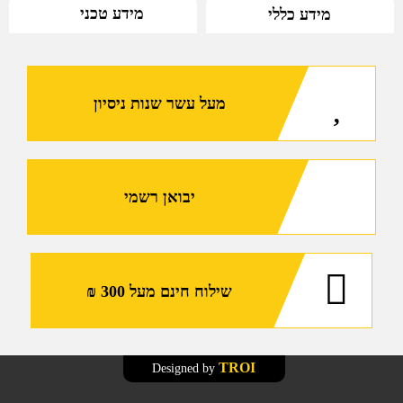
מידע טכני
מידע כללי
תיק
נשאיה,
רצועת
אגן
מעל עשר שנות ניסיון
תומכת
ואפוד
עם
מערת
MOLLE
יבואן רשמי
של
מרעום
דולפין
שילוח חינם מעל 300 ₪
TROI
Designed by