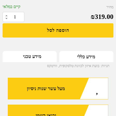
קיים במלאי
מחיר
₪
319.00
כמות
של
הוספה לסל
בועת
איזון
לכוונת
טלסקופית
מידע טכני
מידע כללי
34MM
VORTEX
תגיות:
בועת איזון לכוונת טלסקופית
,
וורטקס
מעל עשר שנות ניסיון
יבואן רשמי