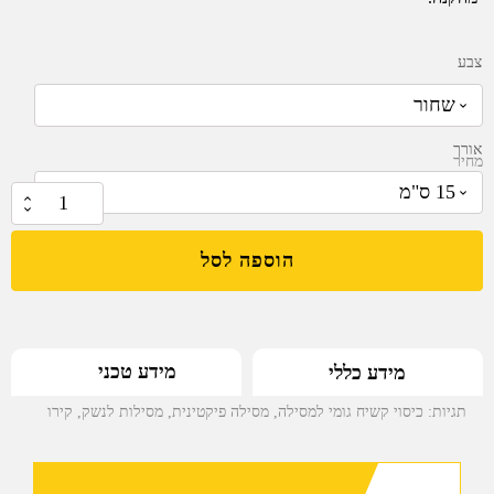
צבע
אורך
מחיר
₪
29.00
–
₪
9.00
כמות
של
הוספה לסל
קירו
HRC
-
כיסוי
מידע טכני
מידע כללי
קשיח
מצופה
תגיות:
כיסוי קשיח גומי למסילה
,
מסילה פיקטינית
,
מסילות לנשק
,
קירו
גומי
באורך
5