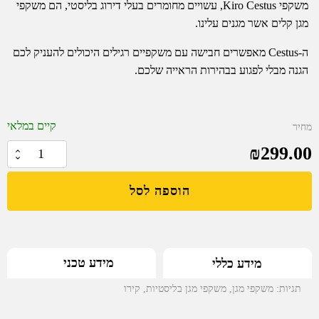
משקפי Kiro Cestus, עשויים מחומרים בעלי דירוג בליסטי, הם משקפי
מגן קלים אשר מגנים עלינו.
ה-Cestus מאפשרים חבישה עם משקפיים רגילים היכולים להעניק לכם
הגנה מבלי לפגוע בבהירות הראייה שלכם.
קיים במלאי
מחיר
₪
299.00
כמות
של
הוספה לסל
KIRO
Cestus
-
משקפי
מידע טכני
מידע כללי
מגן
טקטיות
תגיות:
משקפי מגן
,
משקפי מגן בליסטיות
,
קירו
עמידות
במיוחד