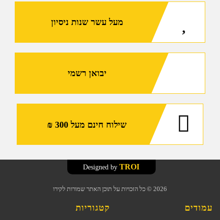
עם
מעל עשר שנות ניסיון
שדה
ראיה
רחב
במיוחד
ועיצוב
יבואן רשמי
ייחודי
המאפשר
הרכבת
משקפיי
שילוח חינם מעל 300 ₪
ראייה
(KA-
CES)
TROI
Designed by
2026
© כל הזכויות על תוכן האתר שמורות לקירו
עמודים
קטגוריות