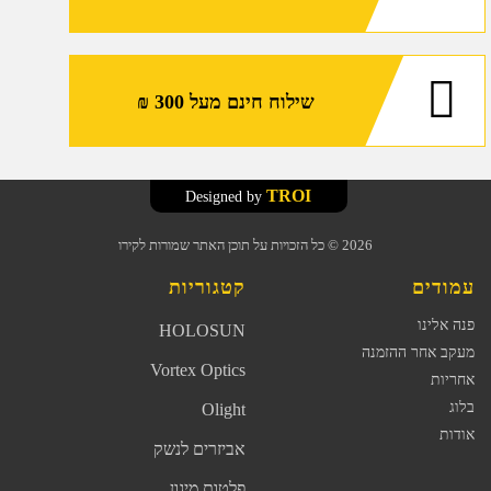
מברזל
(IMI
Defense
ZT005)
שילוח חינם מעל 300 ₪
TROI
Designed by
2026
© כל הזכויות על תוכן האתר שמורות לקירו
עמודים
קטגוריות
פנה אלינו
HOLOSUN
מעקב אחר ההזמנה
Vortex Optics
אחריות
בלוג
Olight
אודות
אביזרים לנשק
פלטות מיגון