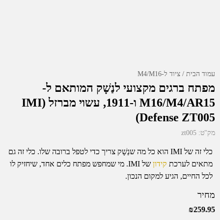
עמוד הבית
ציוד ל-M4/M16
מפתח ברגים מקצועי לנַשָׁק המותאם ל-
M16/M4/AR15 ו-1911, עשוי מברזל (IMI
Defense ZT005)
מק"ט:
zt005
כלי זה של IMI הוא כל מה שנַשָׁק צריך כדי לטפל ברובה שלו. כלי זה גם
מתאים לערכת
קידון
של IMI. מי שמחפש מפתח כלים אחד, שיחזיק לו
לכל החיים, הגיע למקום הנכון.
מחיר
₪
259.95