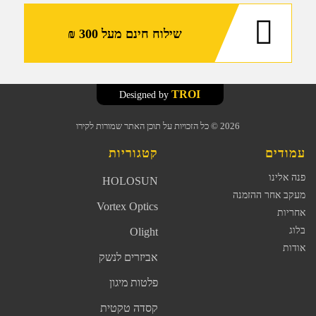
שילוח חינם מעל 300 ₪
TROI
Designed by
2026
© כל הזכויות על תוכן האתר שמורות לקירו
עמודים
קטגוריות
פנה אלינו
HOLOSUN
מעקב אחר ההזמנה
Vortex Optics
אחריות
בלוג
Olight
אודות
אביזרים לנשק
פלטות מיגון
קסדה טקטית