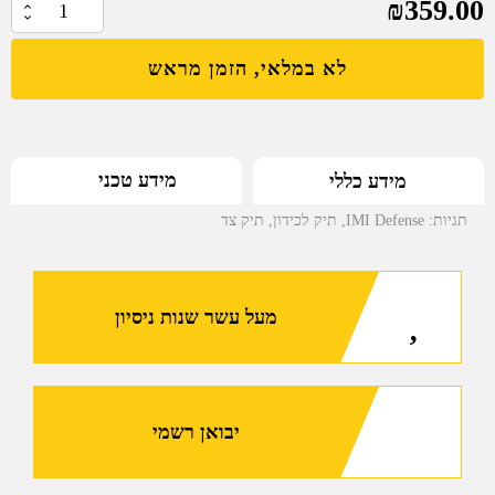
₪
359.00
כמות
של
לא במלאי, הזמן מראש
תיק
צד
לנשיאת
כידון
מידע טכני
מידע כללי
IMI
תגיות:
IMI Defense
,
תיק לכידון
,
תיק צד
מעל עשר שנות ניסיון
יבואן רשמי