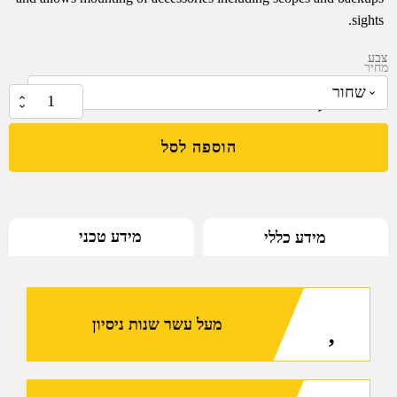
sights.
צבע
מחיר
₪
2,289.95
כמות
של
הוספה לסל
IMI
Defense
KIDON
Pistol
מידע טכני
מידע כללי
Conversion
Kit
-
No
מעל עשר שנות ניסיון
Stock
Version