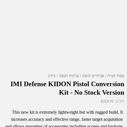
עמוד הבית
אביזרים לנשק
ערכות הסבה
כידון
IMI Defense KIDON Pistol Conversion
Kit - No Stock Version
מק"ט:
KIDON
This new kit is extremely lightweight but with rugged build, It
increases accuracy and effective range, faster target acquisition
and allows mounting of accessories including scopes and backups