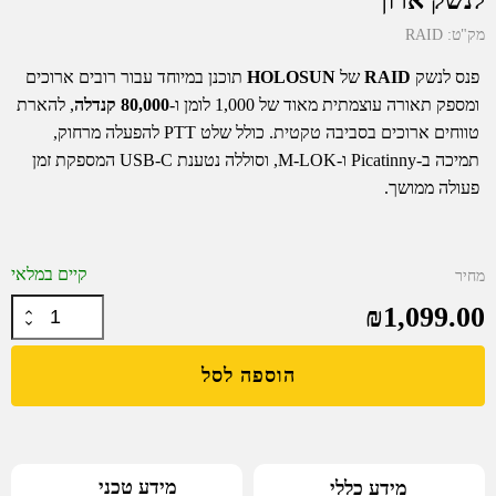
מק"ט:
RAID
פנס לנשק
RAID
של
HOLOSUN
תוכנן במיוחד עבור רובים ארוכים
ומספק תאורה עוצמתית מאוד של 1,000 לומן ו-
80,000 קנדלה
, להארת
טווחים ארוכים בסביבה טקטית. כולל שלט PTT להפעלה מרחוק,
תמיכה ב-Picatinny ו-M-LOK, וסוללה נטענת USB-C המספקת זמן
פעולה ממושך.
קיים במלאי
מחיר
₪
1,099.00
כמות
של
הוספה לסל
Holosun
Raid
-
פנס
טקטי
מידע טכני
מידע כללי