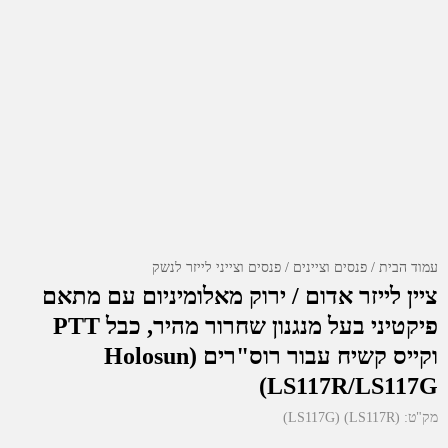
עמוד הבית
פנסים וציינים
פנסים וצייני לייזר לנשק
ציין לייזר אדום / ירוק מאלומיניום עם מתאם
פיקטיני בעל מנגנון שחרור מהיר, כבל PTT
וקייס קשיח עבור רוס"רים (Holosun
LS117R/LS117G)
מק"ט:
(LS117R) (LS117G)