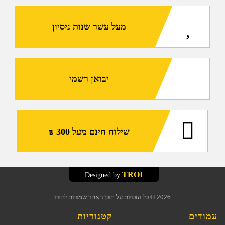
מתאם
פיקטיני
מעל עשר שנות ניסיון
בעל
מנגנון
שחרור
מהיר,
כבל
יבואן רשמי
PTT
וקייס
קשיח
עבור
שילוח חינם מעל 300 ₪
רוס"רים
(Holosun
LS117R/LS117G)
TROI
Designed by
2026
© כל הזכויות על תוכן האתר שמורות לקירו
עמודים
קטגוריות