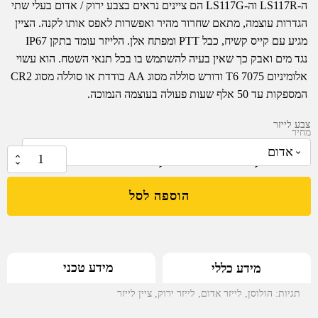
ה-LS117R וה-LS117G הם ציינים נראים בצבע ירוק / אדום בעלי שתי
הגדרות עוצמה, מתאם שחרור מהיר ואפשרות לאפס אותו לקנה. הציין
מגיע עם קייס קשיח, כבל PTT ומפתח אלן. הלייזר עומד בתקן IP67
נגד מים ואבק כך שאין בעיה להשתמש בו בכל תנאי השטח. הוא עשוי
אלומיניום 7075 T6 ודורש סוללה מסוג AA בודדת או סוללה מסוג CR2
המספקות עד 50 אלף שעות פעולה בעוצמה הנמוכה.
צבע לייזר
מחיר
₪
2,259.00
–
₪
1,999.00
כמות
של
הוספה לסל
ציין
לייזר
אדום
/
מידע טכני
מידע כללי
ירוק
מאלומיניום
תגיות:
הולוסן
,
לייזר אדום
,
לייזר ירוק
,
ציין לייזר
עם