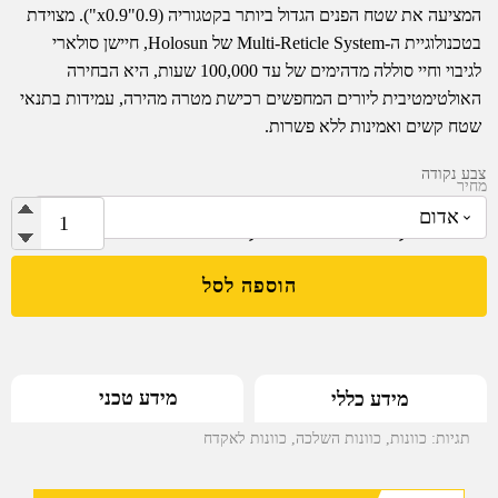
המציעה את שטח הפנים הגדול ביותר בקטגוריה (0.9"x0.9"). מצוידת
בטכנולוגיית ה-Multi-Reticle System של Holosun, חיישן סולארי
לגיבוי וחיי סוללה מדהימים של עד 100,000 שעות, היא הבחירה
האולטימטיבית ליורים המחפשים רכישת מטרה מהירה, עמידות בתנאי
שטח קשים ואמינות ללא פשרות.
צבע נקודה
מחיר
2,989.00
₪
–
3,259.00
₪
כמות
של
Holosun
הוספה לסל
AEMS
MACRO
MRS
-
מידע טכני
מידע כללי
כוונת
תגיות:
כוונות
,
כוונות השלכה
,
כוונות לאקדח
סגורה
לאקדח
עם