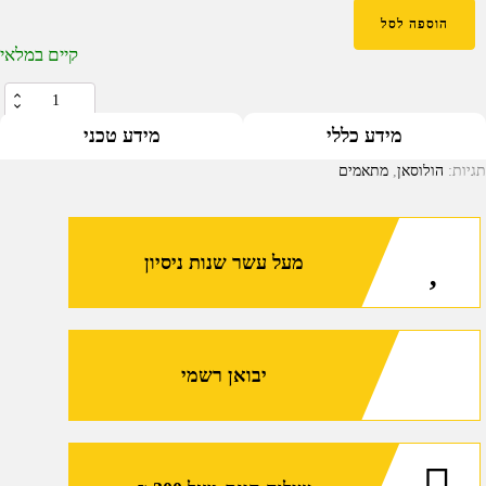
הוספה לסל
קיים במלאי
כמות
של
מידע כללי
מידע טכני
תושבת
תגיות:
הולוסאן
,
מתאמים
למסילה
פיקטינית
המתאימה
מעל עשר שנות ניסיון
לכוונות
ממודל
407C,
507C
יבואן רשמי
ו-508T
של
הולוסאן