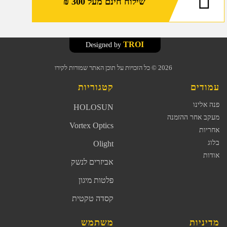
שילוח חינם מעל 300 ₪
TROI
Designed by
2026
© כל הזכויות על תוכן האתר שמורות לקירו
עמודים
קטגוריות
פנה אלינו
HOLOSUN
מעקב אחר ההזמנה
Vortex Optics
אחריות
בלוג
Olight
אודות
אביזרים לנשק
פלטות מיגון
קסדה טקטית
מדיניות
משתמש