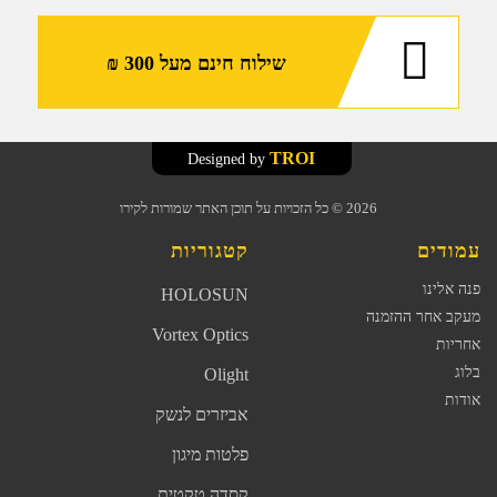
שילוח חינם מעל 300 ₪
TROI
Designed by
2026
© כל הזכויות על תוכן האתר שמורות לקירו
עמודים
קטגוריות
פנה אלינו
HOLOSUN
מעקב אחר ההזמנה
Vortex Optics
אחריות
בלוג
Olight
אודות
אביזרים לנשק
פלטות מיגון
קסדה טקטית