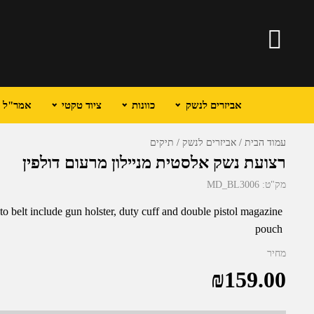
אביזרים לנשק
כוונות
ציוד טקטי
אמר"ל וכ
עמוד הבית
אביזרים לנשק
תיקים
רצועת נשק אלסטית מניילון מרעום דולפין
מק"ט:
MD_BL3006
to belt include gun holster, duty cuff and double pistol magazine
pouch
מחיר
₪
159.00