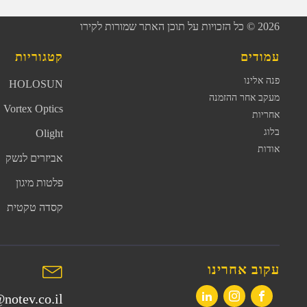
2026
© כל הזכויות על תוכן האתר שמורות לקירו
עמודים
קטגוריות
פנה אלינו
HOLOSUN
מעקב אחר ההזמנה
Vortex Optics
אחריות
בלוג
Olight
אודות
אביזרים לנשק
פלטות מיגון
קסדה טקטית
עקוב אחרינו
notev.co.il