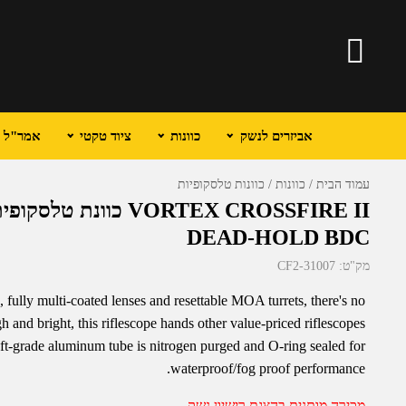
אביזרים לנשק
כוונות
ציוד טקטי
אמר"ל וכ
עמוד הבית
כוונות
כוונות טלסקופיות
DEAD-HOLD BDC
מק"ט:
CF2-31007
, fully multi-coated lenses and resettable MOA turrets, there's no
h and bright, this riflescope hands other value-priced riflescopes
raft-grade aluminum tube is nitrogen purged and O-ring sealed for
waterproof/fog proof performance.
מכירה מותנית בהצגת רישיון נשק