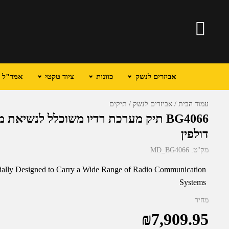
אביזרים לנשק
כוונות
ציוד טקטי
אמר"ל וכ
עמוד הבית
אביזרים לנשק
תיקים
BG4066 תיק מערכת רדיו משוכלל לנשיא
דולפין
מק"ט:
MD_BG4066
lly Designed to Carry a Wide Range of Radio Communication
Systems
מחיר
₪
7,909.95