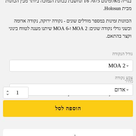
בנוייה מאלומינום 7075 T6 ונחשבת ככוונת הנמוכה ביותר מבין הכוונות
מבית Holosun.
הכוונות זמינות במספר מודלים שונים - נקודה ירוקה, נקודה אדומה
ובשני גדלי נקודה שונים: 2 MOA ו-6 MOA שיתנו מענה לטווח בינוני
וקצר בהתאם.
גודל הנקודה
צבע נקודה
מחיר
₪
2,799.00
–
₪
2,699.00
כמות
של
הוספה לסל
כוונת
השלכה
סגורה
לאקדחים