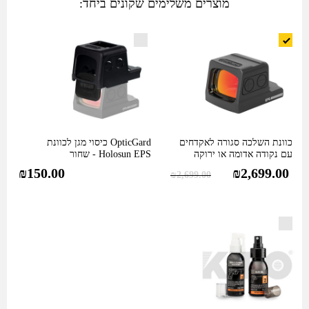
מוצרים משלימים שקונים ביחד:
עם
נקודה
אדומה
או
ירוקה
בגודל
2
או
כוונת השלכה סגורה לאקדחים
OpticGard כיסוי מגן לכוונת
6
עם נקודה אדומה או ירוקה
Holosun EPS - שחור
MOA
בגודל…
₪
150.00
₪
2,699.00
₪
2,699.00
(Holosun
EPS)