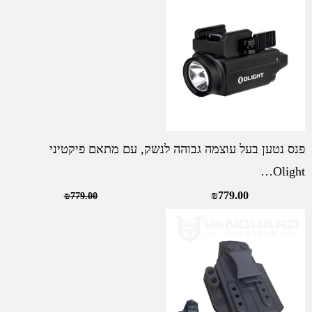
מתאם
פיקטיני
Olight
BALDR
S
-
פנס
וציין
ירוק,
פנס נטען בעל עוצמה גבוהה לנשק, עם מתאם פיקטיני
אלומה
Olight…
רחבה
₪
779.00
₪
779.00
במרחק
130
מטרים