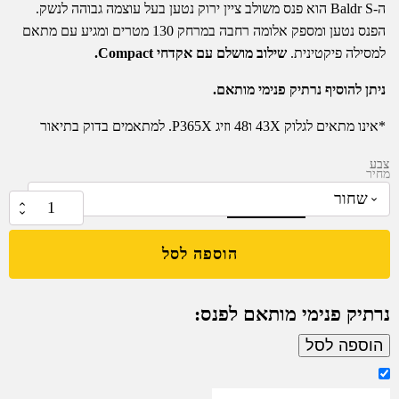
ה-Baldr S הוא פנס משולב ציין ירוק נטען בעל עוצמה גבוהה לנשק.
הפנס נטען ומספק אלומה רחבה במרחק 130 מטרים ומגיע עם מתאם
למסילה פיקטינית.
שילוב מושלם עם אקדחי Compact.
ניתן להוסיף נרתיק פנימי מותאם.
*אינו מתאים לגלוק 43X ו48 וזיג P365X. למתאמים בדוק בתיאור
צבע
מחיר
המחיר
המחיר
₪
779.00
₪
799.00
כמות
של
המקורי
הנוכחי
הוספה לסל
פנס
נטען
היה:
הוא:
בעל
נרתיק פנימי מותאם לפנס:
עוצמה
₪779.00.
₪799.00.
גבוהה
הוספה לסל
לנשק,
עם