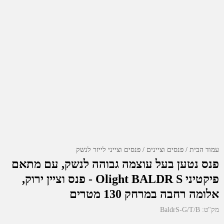
עמוד הבית
פנסים וציינים
פנסים וצייני לייזר לנשק
פנס נטען בעל עוצמה גבוהה לנשק, עם מתאם
פיקטיני Olight BALDR S - פנס וציין ירוק,
אלומה רחבה במרחק 130 מטרים
מק"ט:
BaldrS-G/T/B