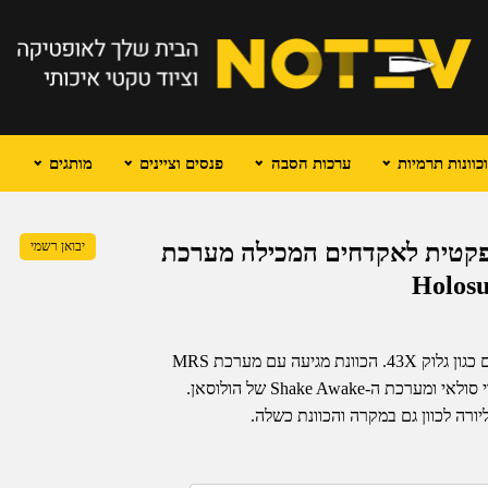
וונות תרמיות
ערכות הסבה
פנסים וציינים
מותגים
ורה וקומפקטית לאקדחים המכילה מערכת
יבואן רשמי
ה-EPS Carry MRS היא כוונת סגורה המיועדת לאקדחים קומפקטיים כגון גלוק 43X. הכוונת מגיעה עם מערכת MRS
המאפשרת ליורה לבחור בין שלושה סוגי רטיקלים שונים, מערכת גיבוי סולאי ומערכת ה-Shake Awake של הולוסאן.