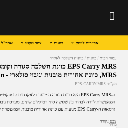
אביזרים לנשק
כוונות
ציוד טקטי
אמר"ל וכ
עמוד הבית
כוונות
כוונות השלכה לאקדח
EPS Carry MRS כוונת השלכה סג
MRS, כוונת אחורית מובנית וגיבוי סולארי - Holosun
מק"ט:
EPS-CARRY-MRS
גרסאות ה-EPS Carry מגיעות עם כוונת אחורית מובנית המאפשרת ליורה לכוון גם במקרה והכוונת כשלה.
צבע נקודה
מחיר