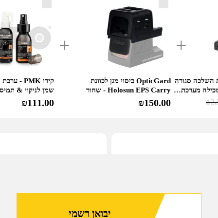
סולארי
-
Holosun
EPS C כוונת השלכה סגורה
OpticGard כיסוי מגן לכוונת
קירו PMK - 
מכילה מערכת…
Holosun EPS Carry - שחור
שמן לניקוי & תמי
₪
111.00
₪
150.00
₪
2,
יבואן רשמי