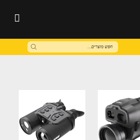
Products
search