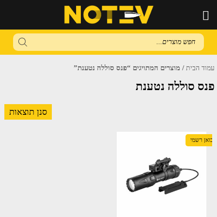
Products
search
/ מוצרים המתויגים “פנס סוללה נטענת”
עמוד הבית
פנס סוללה נטענת
סנן תוצאות
יבואן רשמי