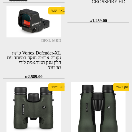
CROSSFIRE HD
המקורי
הנוכחי
יבואן רשמי
היה:
הוא:
₪
1,259.00
₪499.00.
₪550.00.
DFXL-MRD
Vortex Defender-XL כוונת
נקודה אדומה חזקה במיוחד עם
חלון ענק המותאמת לירי
תחרותי
₪
2,589.00
יבואן רשמי
יבואן רשמי