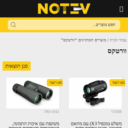
Products
search
/ מוצרים המתויגים “וורטקס”
עמוד הבית
וורטקס
סנן תוצאות
יבואן רשמי
יבואן רשמי
TRI-1042
V3XM
משלש (מכפיל X3) עם מתאם
משקפת עם איכות התמונה,