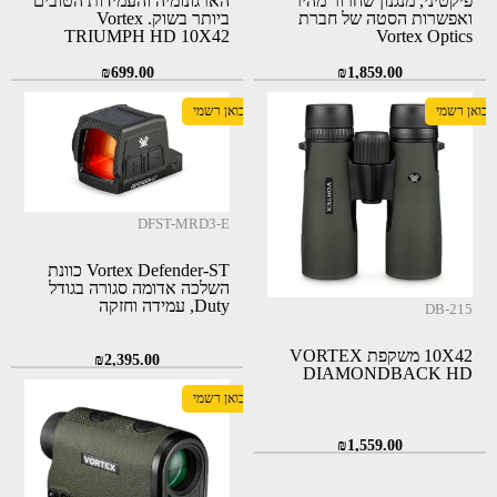
פיקטיני, מנגנון שחרור מהיר
הארגונומיה והעמידות הטובים
ואפשרות הסטה של חברת
ביותר בשוק. Vortex
TRIUMPH HD 10X42
Vortex Optics
₪
699.00
₪
1,859.00
יבואן רשמי
יבואן רשמי
DFST-MRD3-E
Vortex Defender-ST כוונת
השלכה אדומה סגורה בגודל
Duty, עמידה וחזקה
DB-215
10X42 משקפת VORTEX
₪
2,395.00
DIAMONDBACK HD
יבואן רשמי
₪
1,559.00