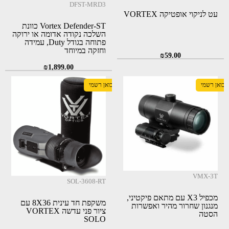
DFST-MRD3
עט לניקוי אופטיקה VORTEX
Vortex Defender-ST כוונת
השלכה נקודה אדומה או ירוקה
פתוחה בגודל Duty, עמידה
וחזקה במיוחד
₪
59.00
₪
1,899.00
יבואן רשמי
יבואן רשמי
VMX-3T
SOL-3608-RT
מכפיל X3 עם מתאם פיקטיני,
משקפת חד עינית 8X36 עם
מנגנון שחרור מהיר ואפשרות
ציור פני עדשה VORTEX
הסטה
SOLO