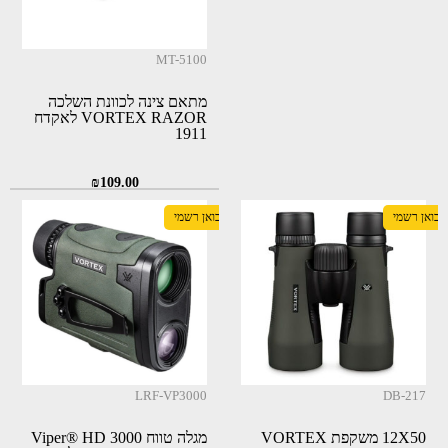
MT-5100
מתאם צינה לכוונת השלכה
VORTEX RAZOR לאקדח
1911
₪
109.00
יבואן רשמי
יבואן רשמי
LRF-VP3000
DB-217
12X50 משקפת VORTEX
מגלה טווח Viper® HD 3000