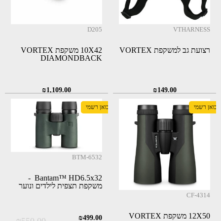
D205
VTHARNESS
רצועת גב למשקפת VORTEX
10X42 משקפת VORTEX
DIAMONDBACK
₪
1,109.00
₪
149.00
יבואן רשמי
יבואן רשמי
BTM-6532
Bantam™ HD6.5x32 -
משקפת תצפית לילדים ונוער
CF-4314
12X50 משקפת VORTEX
המחיר
המחיר
₪
499.00
₪
550.00