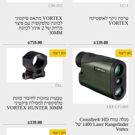
CM-202
LC-1
ערכת ניקוי לאופטיקה
VORTEX מתאם פיקטיני
VORTEX
לכוונת טלסקופית עם פיצוי
מרחק של 2 אינץ' לכוונת
30MM
₪
759.00
₪
139.00
יבואן רשמי
יבואן רשמי
TRL
טבעות נמוכות לחיבור כוונת
טלסקופית למסילת פיקטיני
LRF-CF1400
VORTEX HUNTER 30MM
מגלה טווח Crossfire® HD
₪
139.00
1400 Laser Rangefinder של
Vortex
יבואן רשמי