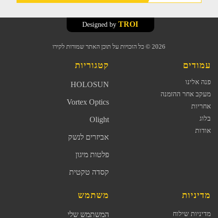
TROI
Designed by
2026
© כל הזכויות על תוכן האתר שמורות לקירו
עמודים
קטגוריות
פנה אלינו
HOLOSUN
מעקב אחר ההזמנה
Vortex Optics
אחריות
בלוג
Olight
אודות
אביזרים לנשק
פלטות מיגון
קסדה טקטית
מדיניות
משתמש
מדיניות שילוח
המשתמש שלי