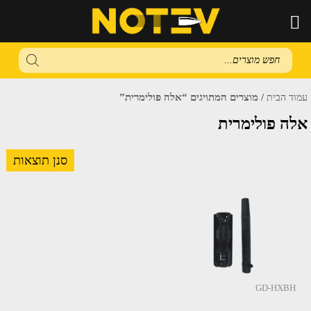
Products
search
/ מוצרים המתויגים “אלה פולימרית”
עמוד הבית
אלה פולימרית
סנן תוצאות
GD-HXBH