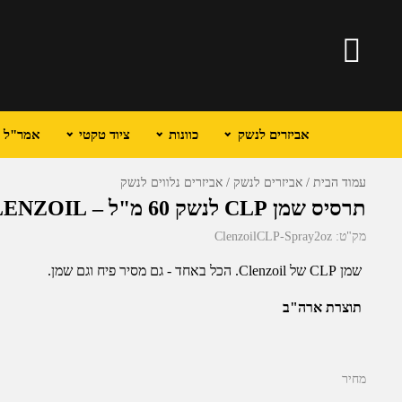
אביזרים לנשק
כוונות
ציוד טקטי
אמר"ל וכ
עמוד הבית
אביזרים לנשק
אביזרים נלווים לנשק
תרסיס שמן CLP לנשק 60 מ"ל – CLENZOIL
מק"ט:
ClenzoilCLP-Spray2oz
שמן CLP של Clenzoil. הכל באחד - גם מסיר פיח וגם שמן.
תוצרת ארה"ב
מחיר