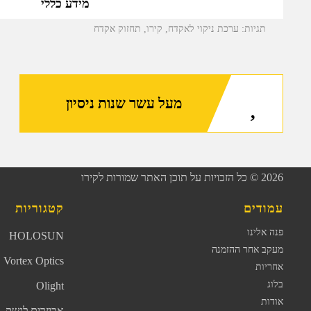
מידע כללי
תגיות:
ערכת ניקוי לאקדח
,
קירו
,
תחזוק אקדח
מעל עשר שנות ניסיון
2026
© כל הזכויות על תוכן האתר שמורות לקירו
עמודים
קטגוריות
פנה אלינו
HOLOSUN
מעקב אחר ההזמנה
Vortex Optics
אחריות
בלוג
Olight
אודות
אביזרים לנשק