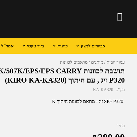
אביזרים לנשק
כוונות
ציוד טקטי
אמר"ל וכ
עמוד הבית
מותגים
מתאמים לכוונות
P320 זיג , עם חיתוך (KIRO KA-KA320)
מק"ט:
KA-KA320
SIG P320 זיג - מתאם לכוונות חיתוך K
מחיר