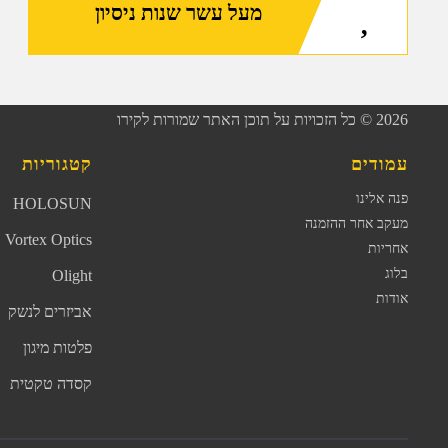
מעל עשר שנות ניסיון
2026
© כל הזכויות על תוכן האתר שמורות לקירו
עמודים
קטגוריות
פנה אלינו
HOLOSUN
מעקב אחר ההזמנה
Vortex Optics
אחריות
בלוג
Olight
אודות
אביזרים לנשק
פלטות מיגון
קסדה טקטית