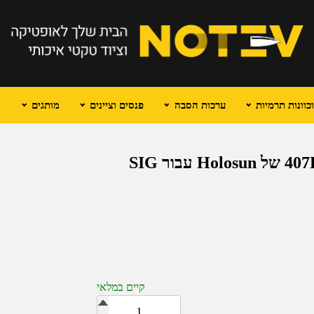
וונות תרמיות
ערכות הסבה
פנסים וציינים
מותגים
תושבת לכוונות 407K/507K/EPS/EPS CARRY של Holosun עבור SIG
קיים במלאי
כמות