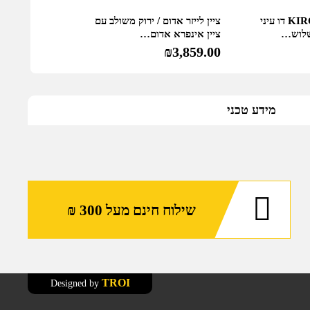
אמר"ל KIRO OWL31 דו עיני
ציין לייזר אדום / ירוק משולב עם
 שלוש…
ציין אינפרא אדום…
₪
3,859.00
מידע טכני
שילוח חינם מעל 300 ₪
TROI
Designed by