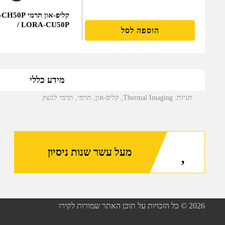
קליפ-און תר
/ LORA-CU50P
הוספה לסל
מידע כללי
תגיות:
Thermal Imaging
,
קליפ-און
,
תרמי
,
תרמי לנשק
מעל עשר שנות ניסיון
2026
© כל הזכויות על תוכן האתר שמורות לקירו